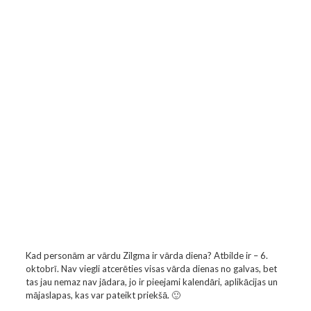
Kad personām ar vārdu Zilgma ir vārda diena? Atbilde ir – 6.
oktobrī. Nav viegli atcerēties visas vārda dienas no galvas, bet
tas jau nemaz nav jādara, jo ir pieejami kalendāri, aplikācijas un
mājaslapas, kas var pateikt priekšā. 🙂