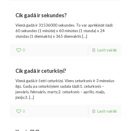
Cik gadā ir sekundes?
Vienā gadā ir 31536000 sekundes. To var aprēķināt šādi:
60 sekundes (1 minūte) x 60 minūtes (1 stunda) x 24
stundas (1 diennakts) x 365 diennaktis
[…]
0
Lasīt vairāk
Cik gadā ir ceturkšņi?
Vienā gadā ir četri ceturkšņi. Viens ceturksnis ir 3 mēnešus
ilgs. Gadu pa ceturkšņiem sadala šādi:1. ceturksnis –
janvāris, februāris, marts;2. ceturksnis – aprīlis, maijs,
jūnijs;3.
[…]
0
Lasīt vairāk