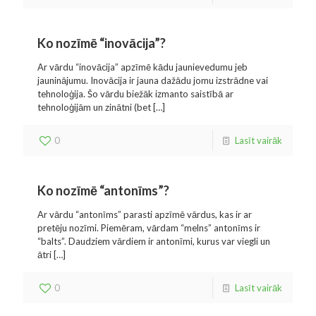
Ko nozīmē “inovācija”?
Ar vārdu “inovācija” apzīmē kādu jaunievedumu jeb
jauninājumu. Inovācija ir jauna dažādu jomu izstrādne vai
tehnoloģija. Šo vārdu biežāk izmanto saistībā ar
tehnoloģijām un zinātni (bet
[…]
0
Lasīt vairāk
Ko nozīmē “antonīms”?
Ar vārdu “antonīms” parasti apzīmē vārdus, kas ir ar
pretēju nozīmi. Piemēram, vārdam “melns” antonīms ir
“balts”. Daudziem vārdiem ir antonīmi, kurus var viegli un
ātri
[…]
0
Lasīt vairāk