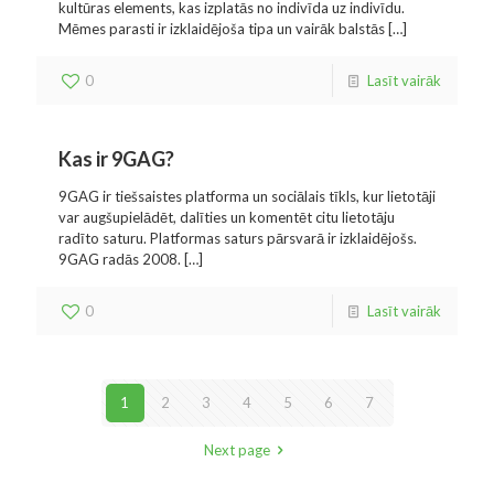
kultūras elements, kas izplatās no indivīda uz indivīdu.
Mēmes parasti ir izklaidējoša tipa un vairāk balstās
[…]
0
Lasīt vairāk
Kas ir 9GAG?
9GAG ir tiešsaistes platforma un sociālais tīkls, kur lietotāji
var augšupielādēt, dalīties un komentēt citu lietotāju
radīto saturu. Platformas saturs pārsvarā ir izklaidējošs.
9GAG radās 2008.
[…]
0
Lasīt vairāk
1
2
3
4
5
6
7
Next page