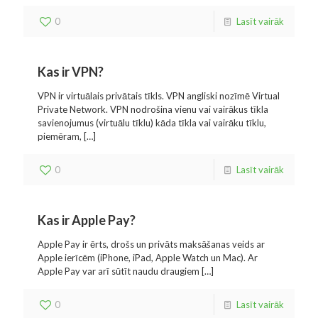
0
Lasīt vairāk
Kas ir VPN?
VPN ir virtuālais privātais tīkls. VPN angliski nozīmē Virtual
Private Network. VPN nodrošina vienu vai vairākus tīkla
savienojumus (virtuālu tīklu) kāda tīkla vai vairāku tīklu,
piemēram,
[…]
0
Lasīt vairāk
Kas ir Apple Pay?
Apple Pay ir ērts, drošs un privāts maksāšanas veids ar
Apple ierīcēm (iPhone, iPad, Apple Watch un Mac). Ar
Apple Pay var arī sūtīt naudu draugiem
[…]
0
Lasīt vairāk