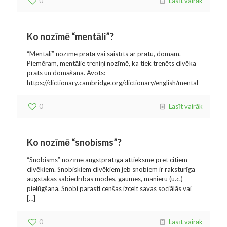
0
Lasīt vairāk
Ko nozīmē “mentāli”?
“Mentāli” nozīmē prātā vai saistīts ar prātu, domām.
Piemēram, mentālie treniņi nozīmē, ka tiek trenēts cilvēka
prāts un domāšana. Avots:
https://dictionary.cambridge.org/dictionary/english/mental
0
Lasīt vairāk
Ko nozīmē “snobisms”?
“Snobisms” nozīmē augstprātīga attieksme pret citiem
cilvēkiem. Snobiskiem cilvēkiem jeb snobiem ir raksturīga
augstākās sabiedrības modes, gaumes, manieru (u.c.)
pielūgšana. Snobi parasti cenšas izcelt savas sociālās vai
[…]
0
Lasīt vairāk