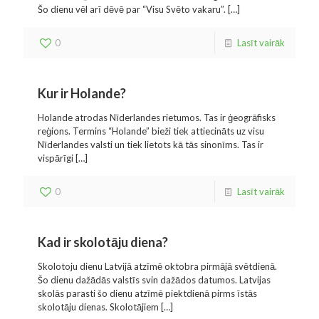
Šo dienu vēl arī dēvē par “Visu Svēto vakaru”.
[…]
0
Lasīt vairāk
Kur ir Holande?
Holande atrodas Nīderlandes rietumos. Tas ir ģeogrāfisks
reģions. Termins “Holande” bieži tiek attiecināts uz visu
Nīderlandes valsti un tiek lietots kā tās sinonīms. Tas ir
vispārīgi
[…]
0
Lasīt vairāk
Kad ir skolotāju diena?
Skolotoju dienu Latvijā atzīmē oktobra pirmājā svētdienā.
Šo dienu dažādās valstīs svin dažādos datumos. Latvijas
skolās parasti šo dienu atzīmē piektdienā pirms īstās
skolotāju dienas. Skolotājiem
[…]