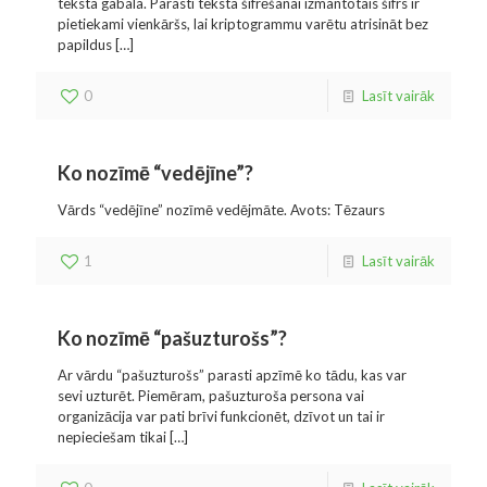
teksta gabala. Parasti teksta šifrēšanai izmantotais šifrs ir
pietiekami vienkāršs, lai kriptogrammu varētu atrisināt bez
papildus
[…]
0
Lasīt vairāk
Ko nozīmē “vedējīne”?
Vārds “vedējīne” nozīmē vedējmāte. Avots: Tēzaurs
1
Lasīt vairāk
Ko nozīmē “pašuzturošs”?
Ar vārdu “pašuzturošs” parasti apzīmē ko tādu, kas var
sevi uzturēt. Piemēram, pašuzturoša persona vai
organizācija var pati brīvi funkcionēt, dzīvot un tai ir
nepieciešam tikai
[…]