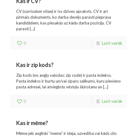
Kas ir CV?
CV (curriculum vitae) ir īss dzīves apraksts. CV ir arī
pirmais dokuments, ko darba devējs parasti pieprasa
kandidātiem, kas piesakās uz kādu darba pozīciju. CV
parasti
[…]
0
Lasīt vairāk
Kas ir zip kods?
Zip kods (no angļu valodas: zip code) ir pasta indekss.
Pasta indekss ir burtu un/vai ciparu salikums, kuru pievieno
pasta adresei, lai atvieglotu vēstuļu šķirošanu un
[…]
0
Lasīt vairāk
Kas ir mēme?
Mēme jeb angliski “meme” ir ideja, uzvedība vai kāds cits