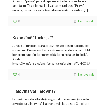
Ar vārdu “prove” parasti apzīmē rotaslietas raudzi jeb
standartu. Tas ir līdzīgi kā kvalitātes rādītājs. “Prove”
norāda, no cik tīra zelta (vai cita metāla) rotaslieta ir
[…]
0
Lasīt vairāk
Ko nozīmē “funkcija”?
Ar vārdu “funkcija” parasti apzīme specifisku darbību jeb
uzdevumu.Piemēram, kāda automašīnas detaļa var pildīt
konkrētu funkciju (bremzes pilda bremzēšanas funkciju).
Avots:
https://lv.oxforddictionaries.com/skaidrojums/FUNKCIJA
0
Lasīt vairāk
Halovīns vai Helovīns?
Latviešu valodā atbilstoši angļu valodas izrunai šo vārdu
atveido kā „Halovīns”. Halovīnu svin katra gad 31. oktobrī.