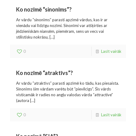
Ko nozīmē “sinonīms”?
Ar vārdu “sinonīms” parasti apzīmē vārdus, kas ir ar
vienādu vai līdzīgu nozīmi. Sinonīmi var atšķirties ar
jēdzieniskām niansēm, piemēram, sens un vecs vai
stilistisku nokrāsu,
[…]
0
Lasīt vairāk
Ko nozīmē “atraktīvs”?
Ar vārdu “atraktīvs” parasti apzīmē ko tādu, kas piesaista.
Sinonīms šim vārdam varētu būt “pievilcīgs”. Šis vārds
visticamāk ir radies no angļu valodas vārda “attractive”
(autora
[…]
0
Lasīt vairāk